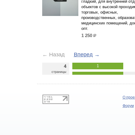
гладкий, для внутренней от
объектов с высокой проходи
торговых, офисных,
производственных, образова
медицинских помещений, дос
опт.
1 250
р.
←
Назад
Вперед
→
4
1
страницы
О прое
Форум