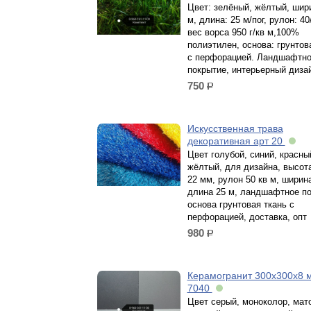
Цвет: зелёный, жёлтый, шири
м, длина: 25 м/пог, рулон: 40
вес ворса 950 г/кв м,100%
полиэтилен, основа: грунтов
с перфорацией. Ландшафтн
покрытие, интерьерный диза
750
р.
Искусственная трава
декоративная арт 20
Цвет голубой, синий, красны
жёлтый, для дизайна, высот
22 мм, рулон 50 кв м, ширина
длина 25 м, ландшафтное по
основа грунтовая ткань с
перфорацией, доставка, опт
980
р.
Керамогранит 300х300х8 
7040
Цвет серый, моноколор, мат