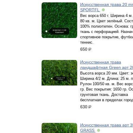
Искусственная трава 20 
SPORTFL
Вес ворса 650 г. Ширина 4 м
80 кв. м. Цвет зелёный. Сос
100% полиэтилен. Основа: г
ткань с перфорацией. Назна
спортивное покрытие, футбо
теннис.
650
р.
Искусственная трава
ландшафтная Green арт 
Высота ворса 20 мм. Цвет: 
Ширина 4/2 м. Длина: 25 м. п
Рулон 100/50 кв. м. Вес ворс
гр. Вес покрытия: 1650 гр. О
грунтовая ткань. Доставка
бесплатная в пределах горо
630
р.
Искусственная трава арт 3
GRASS