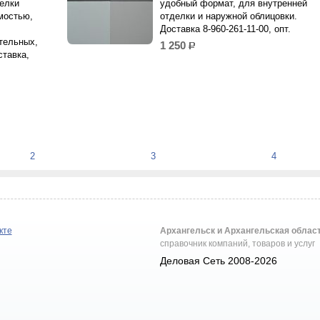
делки
удобный формат, для внутренней
мостью,
отделки и наружной облицовки.
Доставка 8-960-261-11-00, опт.
тельных,
1 250
р.
тавка,
2
3
4
кте
Архангельск и Архангельская облас
справочник компаний, товаров и услуг
Деловая Сеть 2008-2026