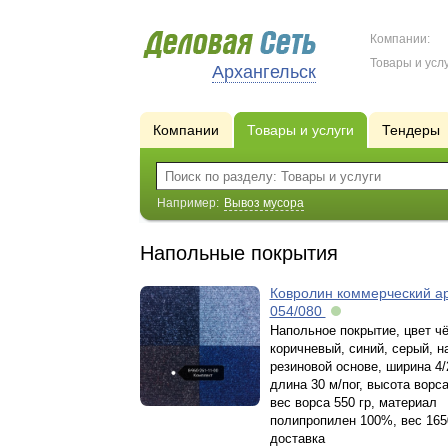
Компании:
Товары и услу
Архангельск
Компании
Товары и услуги
Тендеры
Например:
Вывоз мусора
Напольные покрытия
Ковролин коммерческий а
054/080
Напольное покрытие, цвет ч
коричневый, синий, серый, н
резиновой основе, ширина 4/
длина 30 м/пог, высота ворса
вес ворса 550 гр, материал
полипропилен 100%, вес 1650 
доставка