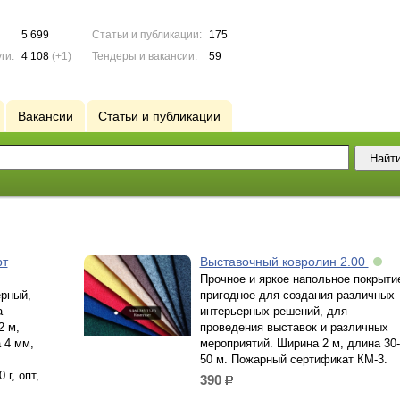
5 699
Статьи и публикации:
175
ги:
4 108
(+1)
Тендеры и вакансии:
59
Вакансии
Статьи и публикации
рт
Bыставочный ковролин 2.00
Прочное и яркое напольное покрыти
ёрный,
пригодное для создания различных
а
интерьерных решений, для
2 м,
проведения выставок и различных
 4 мм,
мероприятий. Ширина 2 м, длина 30-
50 м. Пожарный сертификат КМ-3.
г, опт,
390
р.