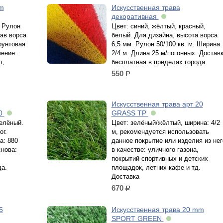
mm
Искусственная трава
декоративная
. Рулон
Цвет: синий, жёлтый, красный,
тав ворса
белый. Для дизайна, высота ворса
рунтовая
6,5 мм. Рулон 50/100 кв. м. Ширина
чение:
2/4 м. Длина 25 м/погонных. Достав
л,
бесплатная в пределах города.
550
р.
Искусственная трава арт 20
20
GRASS ТР
зелёный.
Цвет: зелёный/жёлтый, ширина: 4/2
ог.
м, рекомендуется использовать
а: 880
данное покрытие или изделия из нег
снова:
в качестве: уличного газона,
покрытий спортивных и детских
да.
площадок, летних кафе и тд.
Доставка
670
р.
5
Искусственная трава 20 mm
SPORT GREEN