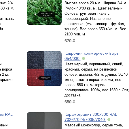
на: 2/4
Высота ворса 20 мм. Ширина 2/4 м.
/80 кв м,
Рулон 40/80 кв. м. Цвет зелёный.
Основа грунтовая ткань с
ая ткань
перфорацией. Назначение
ое
спортивная (мультиспорт, футбол,
йн.
теннис). Вес ворса 650 г/кв. м. Вес
2100 г/кв. м
670
р.
Ковролин коммерческий арт
054/030
й,
Цвет чёрный, коричневый, синий,
а ворса
красный, серый, на резиновой
 2 м,
основе, ширина: 4/2 м, длина: 30/40
крытие,
м/пог, высота ворса: 5,5 мм, вес
ворса: 550 гр, материал:
полипропилен 100%, вес 1650 г. Опт
доставка
650
р.
мм RAL
Керамогранит 300х300 RAL
7026/7024/7035/7040
овый,
Матовый моноколор, серые тона,