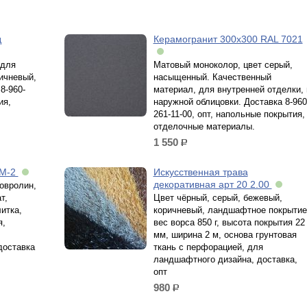
д
Керамогранит 300х300 RAL 7021
 для
Матовый моноколор, цвет серый,
ричневый,
насыщенный. Качественный
8-960-
материал, для внутренней отделки, 
ия,
наружной облицовки. Доставка 8-960
261-11-00, опт, напольные покрытия,
отделочные материалы.
1 550
р.
КМ-2
Искусственная трава
декоративная арт 20 2.00
овролин,
т,
Цвет чёрный, серый, бежевый,
итка,
коричневый, ландшафтное покрытие
я,
вес ворса 850 г, высота покрытия 22
мм, ширина 2 м, основа грунтовая
доставка
ткань с перфорацией, для
ландшафтного дизайна, доставка,
опт
980
р.