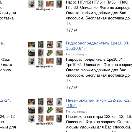
,
Насос НПл45| НПл5| НПл56| НПл8|
по
НПл80. Описание, Фото по запросу.
бным для
Оплата любым удобным для Вас
оставка
способом. Бесплатная доставка до
ТК
777
р.
а ,
Гидрораспределитель 1ре10.34,
1ре10.64✅
Петрозаводск
 -33м.
Гидрораспределитель 1ре10.34,
 Оплата
1ре10.64. Описание, Фото по запрос
собом.
Оплата любым удобным для Вас
способом. Бесплатная доставка до
ТК
777
р.
2-24,
Пневмоклапан п-крм 122-25, -12,
-16✅
Петрозаводск
24, 5Г12-
Пневмоклапан п-крм 122-25, -12, -16.
по
Описание, Фото по запросу. Оплата
бным для
любым удобным для Вас способом.