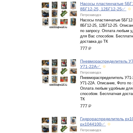
Насосы пластинчатые 5БГ
8БГ12-25, 12БГ12-25✅
Петрозаводск
Насосы пластинчатые 5БГ12-
8БГ12-25, 12БГ12-25. Описан
по запросу. Оплата любым 
для Вас способом. Бесплатн
доставка до ТК
777
р.
Пневмораспределитель У7
У71-22А✅
Петрозаводск
Пневмораспределитель У71-
У71-22А. Описание, Фото по 
Оплата любым удобным для
способом. Бесплатная доста
ТК
777
р.
Гидрораспределитель рх1
рх1044100✅
Петрозаводск