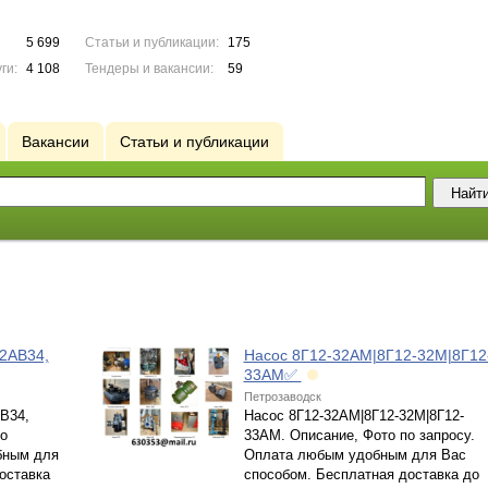
5 699
Статьи и публикации:
175
ги:
4 108
Тендеры и вакансии:
59
Вакансии
Статьи и публикации
2АВ34,
Насос 8Г12-32АМ|8Г12-32М|8Г12
33АМ✅
Петрозаводск
В34,
Насос 8Г12-32АМ|8Г12-32М|8Г12-
о
33АМ. Описание, Фото по запросу.
бным для
Оплата любым удобным для Вас
оставка
способом. Бесплатная доставка до