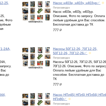
12-25,
Насос н403е, н403у, н403ур✅
Петрозаводск
Насос н403е, н403у, н403ур.
25,
Описание, Фото по запросу. Оплата
ие, Фото
любым удобным для Вас способом.
удобным
Бесплатная доставка до ТК
ая
777
р.
1-24А,
Насосы 50Г12-26, 70Г12-25,
50Г12-26, 70Г12-26✅
Петрозаводск
24А,
Насосы 50Г12-26, 70Г12-25, 50Г12-26
запросу.
70Г12-26. Описание, Фото по запрос
 Вас
Оплата любым удобным для Вас
вка до
способом. Бесплатная доставка до
ТК
777
р.
044,
Насос НПл45| НПл5| НПл56| НПл
НПл80✅
Петрозаводск