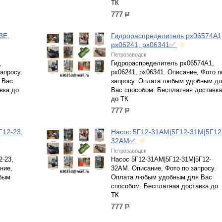
ТК
777
р.
3Е,
Гидрораспределитель рх06574А1
рх06241, рх06341✅
Петрозаводск
,
Гидрораспределитель рх06574А1,
апросу.
рх06241, рх06341. Описание, Фото п
 Вас
запросу. Оплата любым удобным д
вка до
Вас способом. Бесплатная доставка
до ТК
777
р.
Г12-23,
Насос 5Г12-31АМ|5Г12-31М|5Г12
32АМ✅
Петрозаводск
-23,
Насос 5Г12-31АМ|5Г12-31М|5Г12-
ние,
32АМ. Описание, Фото по запросу.
бым
Оплата любым удобным для Вас
способом. Бесплатная доставка до
ТК
777
р.