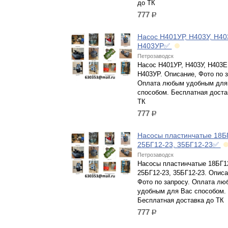
до ТК
777
р.
Насос Н401УР, Н403У, Н40
Н403УР✅
Петрозаводск
Насос Н401УР, Н403У, Н403Е
Н403УР. Описание, Фото по з
Оплата любым удобным для
способом. Бесплатная доста
ТК
777
р.
Насосы пластинчатые 18Б
25БГ12-23, 35БГ12-23✅
Петрозаводск
Насосы пластинчатые 18БГ12
25БГ12-23, 35БГ12-23. Описа
Фото по запросу. Оплата лю
удобным для Вас способом.
Бесплатная доставка до ТК
777
р.