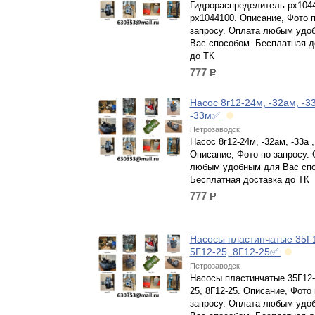
Гидрораспределитель рх1044
рх1044100. Описание, Фото 
запросу. Оплата любым удо
Вас способом. Бесплатная д
до ТК
777
р.
Насос 8г12-24м, -32ам, -33
-33м✅
Петрозаводск
Насос 8г12-24м, -32ам, -33а ,
Описание, Фото по запросу.
любым удобным для Вас спо
Бесплатная доставка до ТК
777
р.
Насосы пластинчатые 35Г1
5Г12-25, 8Г12-25✅
Петрозаводск
Насосы пластинчатые 35Г12-
25, 8Г12-25. Описание, Фото 
запросу. Оплата любым удо