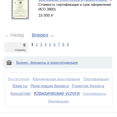
Стоимость сертификации и срок оформления
ИСО 39001
15 000
р.
←
Назад
Вперед
→
1
2
3
4
5
6
7
8
9
9
страниц
Бизнес, финансы и юриспруденция
Юридическая консультация
Сертификация
Бухгалтерия
Юристы
Регистрация бизнеса
Развитие бизнеса
Юридические услуги
Консалтинг
Сертификаты
Декларации