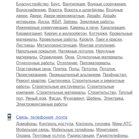
Благоустройство
,
Брус
,
Вентиляция
,
Водные сооружения
,
Водоснабжение
,
Ворота
,
Ворота и шлагбаумы
,
Входные
двери
,
Двери
,
Двери межкомнатные
,
Дизайн
,
Дизайн
интерьера
,
Доска
,
ЖБИ
,
Заборы
,
Земляные работы
,
Инженерные коммуникации
,
Камины и печи
,
Канализация
,
Керамогранит
,
Кирпич и железобетон
,
Коттеджи
,
Кровельные
материалы
,
Кровельные работы
,
Кровля
,
Лаки и краски
,
Лестницы
,
Металлоконструкции
,
Монтаж отопления
,
Напольные покрытия
,
Натяжные потолки
,
Нерудные
материалы
,
Ограждения
,
Окна
,
Отделочные материалы
,
Отделочные работы
,
Отопление
,
Пиломатериалы
,
Пластиковые окна
,
Плитка
,
Полы
,
Потолки
,
Потолок
,
Проектирование
,
Промышленный альпинизм
,
Профнастил
,
Ремонт квартир
,
Сантехника
,
Строительные и ремонтные
работы
,
Строительные инструменты
,
Строительные
компании
,
Строительные материалы
,
Строительство
,
Теплый
пол
,
Умный дом
,
Фасад
,
Фундамент
,
Щебень
,
Электрика
,
Электромонтажные работы
Связь, телефония, почта
Домофоны
,
Контроль доступа
,
Контроль топлива
,
Мини АТС
,
Мобильная связь
,
Мобильные телефоны
,
Мониторинг
,
Охрана
,
Почтовые услуги
,
Радиостанции
,
Радиотелефоны
,