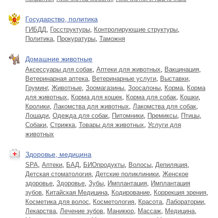
Государство, политика
ГИБДД
,
Госструктуры
,
Контролирующие структуры
,
Политика
,
Прокуратуры
,
Таможня
Домашние животные
Аксессуары для собак
,
Аптеки для животных
,
Вакцинация
,
Ветеринарная аптека
,
Ветеринарные услуги
,
Выставки
,
Груминг
,
Животные
,
Зоомагазины
,
Зоосалоны
,
Корма
,
Корма
для животных
,
Корма для кошек
,
Корма для собак
,
Кошки
,
Кролики
,
Лакомства для животных
,
Лакомства для собак
,
Лошади
,
Одежда для собак
,
Питомники
,
Премиксы
,
Птицы
,
Собаки
,
Стрижка
,
Товары для животных
,
Услуги для
животных
Здоровье, медицина
SPA
,
Аптеки
,
БАД
,
БИОпродукты
,
Волосы
,
Депиляция
,
Детская стоматология
,
Детские поликлиники
,
Женское
здоровье
,
Здоровье
,
Зубы
,
Имплантация
,
Имплантация
зубов
,
Китайская Медицина
,
Кодирование
,
Коррекция зрения
,
Косметика для волос
,
Косметология
,
Красота
,
Лаборатории
,
Лекарства
,
Лечение зубов
,
Маникюр
,
Массаж
,
Медицина
,