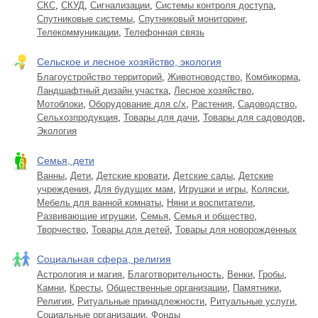
СКС
,
СКУД
,
Сигнализации
,
Системы контроля доступа
,
Спутниковые системы
,
Спутниковый мониторинг
,
Телекоммуникации
,
Телефонная связь
Сельское и лесное хозяйство, экология
Благоустройство территорий
,
Животноводство
,
Комбикорма
,
Ландшафтный дизайн участка
,
Лесное хозяйство
,
Мотоблоки
,
Оборудование для с/х
,
Растения
,
Садоводство
,
Сельхозпродукция
,
Товары для дачи
,
Товары для садоводов
,
Экология
Семья, дети
Ванны
,
Дети
,
Детские кровати
,
Детские сады
,
Детские
учреждения
,
Для будущих мам
,
Игрушки и игры
,
Коляски
,
Мебель для ванной комнаты
,
Няни и воспитатели
,
Развивающие игрушки
,
Семья
,
Семья и общество
,
Творчество
,
Товары для детей
,
Товары для новорожденных
Социальная сфера, религия
Астрология и магия
,
Благотворительность
,
Венки
,
Гробы
,
Камни
,
Кресты
,
Общественные организации
,
Памятники
,
Религия
,
Ритуальные принадлежности
,
Ритуальные услуги
,
Социальные организации
,
Фонды