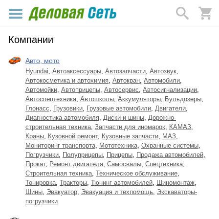
Компании
Авто, мото
Hyundai
,
Автоаксессуары
,
Автозапчасти
,
Автозвук
,
Автокосметика и автохимия
,
Автокран
,
Автомобили
,
Автомойки
,
Автоприцепы
,
Автосервис
,
Автосигнализации
,
Автоспецтехника
,
Автошколы
,
Аккумуляторы
,
Бульдозеры
,
Глонасс
,
Грузовики
,
Грузовые автомобили
,
Двигатели
,
Диагностика автомобиля
,
Диски и шины
,
Дорожно-
строительная техника
,
Запчасти для иномарок
,
КАМАЗ
,
Краны
,
Кузовной ремонт
,
Кузовные запчасти
,
МАЗ
,
Мониторинг транспорта
,
Мототехника
,
Охранные системы
,
Погрузчики
,
Полуприцепы
,
Прицепы
,
Продажа автомобилей
,
Прокат
,
Ремонт двигателя
,
Самосвалы
,
Спецтехника
,
Строительная техника
,
Техническое обслуживание
,
Тонировка
,
Тракторы
,
Тюнинг автомобилей
,
Шиномонтаж
,
Шины
,
Эвакуатор
,
Эвакуация и техпомощь
,
Экскаваторы-
погрузчики