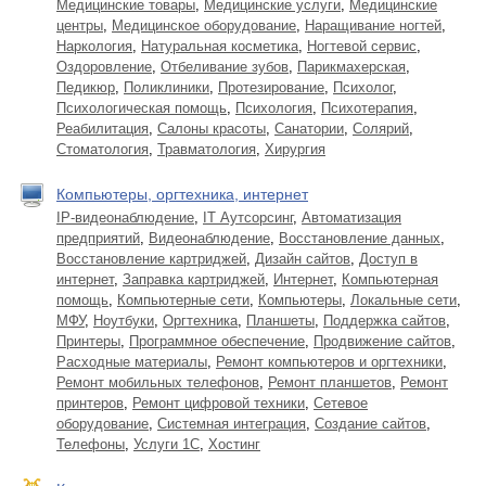
Медицинские товары
,
Медицинские услуги
,
Медицинские
центры
,
Медицинское оборудование
,
Наращивание ногтей
,
Наркология
,
Натуральная косметика
,
Ногтевой сервис
,
Оздоровление
,
Отбеливание зубов
,
Парикмахерская
,
Педикюр
,
Поликлиники
,
Протезирование
,
Психолог
,
Психологическая помощь
,
Психология
,
Психотерапия
,
Реабилитация
,
Салоны красоты
,
Санатории
,
Солярий
,
Стоматология
,
Травматология
,
Хирургия
Компьютеры, оргтехника, интернет
IP-видеонаблюдение
,
IT Аутсорсинг
,
Автоматизация
предприятий
,
Видеонаблюдение
,
Восстановление данных
,
Восстановление картриджей
,
Дизайн сайтов
,
Доступ в
интернет
,
Заправка картриджей
,
Интернет
,
Компьютерная
помощь
,
Компьютерные сети
,
Компьютеры
,
Локальные сети
,
МФУ
,
Ноутбуки
,
Оргтехника
,
Планшеты
,
Поддержка сайтов
,
Принтеры
,
Программное обеспечение
,
Продвижение сайтов
,
Расходные материалы
,
Ремонт компьютеров и оргтехники
,
Ремонт мобильных телефонов
,
Ремонт планшетов
,
Ремонт
принтеров
,
Ремонт цифровой техники
,
Сетевое
оборудование
,
Системная интеграция
,
Создание сайтов
,
Телефоны
,
Услуги 1С
,
Хостинг