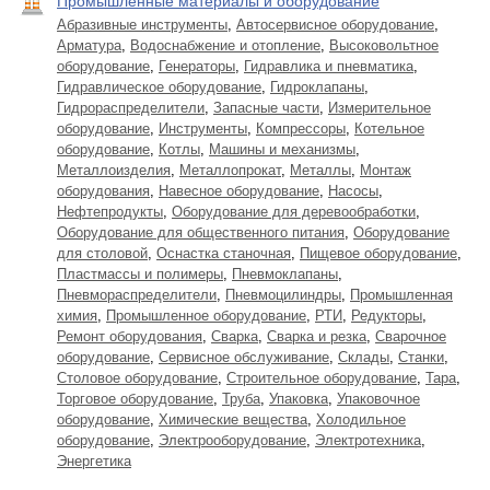
Промышленные материалы и оборудование
Абразивные инструменты
,
Автосервисное оборудование
,
Арматура
,
Водоснабжение и отопление
,
Высоковольтное
оборудование
,
Генераторы
,
Гидравлика и пневматика
,
Гидравлическое оборудование
,
Гидроклапаны
,
Гидрораспределители
,
Запасные части
,
Измерительное
оборудование
,
Инструменты
,
Компрессоры
,
Котельное
оборудование
,
Котлы
,
Машины и механизмы
,
Металлоизделия
,
Металлопрокат
,
Металлы
,
Монтаж
оборудования
,
Навесное оборудование
,
Насосы
,
Нефтепродукты
,
Оборудование для деревообработки
,
Оборудование для общественного питания
,
Оборудование
для столовой
,
Оснастка станочная
,
Пищевое оборудование
,
Пластмассы и полимеры
,
Пневмоклапаны
,
Пневмораспределители
,
Пневмоцилиндры
,
Промышленная
химия
,
Промышленное оборудование
,
РТИ
,
Редукторы
,
Ремонт оборудования
,
Сварка
,
Сварка и резка
,
Сварочное
оборудование
,
Сервисное обслуживание
,
Склады
,
Станки
,
Столовое оборудование
,
Строительное оборудование
,
Тара
,
Торговое оборудование
,
Труба
,
Упаковка
,
Упаковочное
оборудование
,
Химические вещества
,
Холодильное
оборудование
,
Электрооборудование
,
Электротехника
,
Энергетика