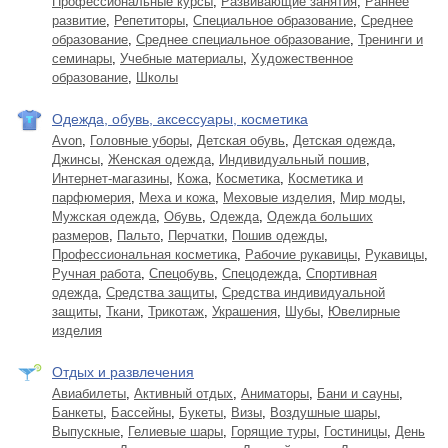
Профессиональные курсы
,
Развивающие занятия
,
Раннее
развитие
,
Репетиторы
,
Специальное образование
,
Среднее
образование
,
Среднее специальное образование
,
Тренинги и
семинары
,
Учебные материалы
,
Художественное
образование
,
Школы
Одежда, обувь, аксессуары, косметика
Avon
,
Головные уборы
,
Детская обувь
,
Детская одежда
,
Джинсы
,
Женская одежда
,
Индивидуальный пошив
,
Интернет-магазины
,
Кожа
,
Косметика
,
Косметика и
парфюмерия
,
Меха и кожа
,
Меховые изделия
,
Мир моды
,
Мужская одежда
,
Обувь
,
Одежда
,
Одежда больших
размеров
,
Пальто
,
Перчатки
,
Пошив одежды
,
Профессиональная косметика
,
Рабочие рукавицы
,
Рукавицы
,
Ручная работа
,
Спецобувь
,
Спецодежда
,
Спортивная
одежда
,
Средства защиты
,
Средства индивидуальной
защиты
,
Ткани
,
Трикотаж
,
Украшения
,
Шубы
,
Ювелирные
изделия
Отдых и развлечения
Авиабилеты
,
Активный отдых
,
Аниматоры
,
Бани и сауны
,
Банкеты
,
Бассейны
,
Букеты
,
Визы
,
Воздушные шары
,
Выпускные
,
Гелиевые шары
,
Горящие туры
,
Гостиницы
,
День