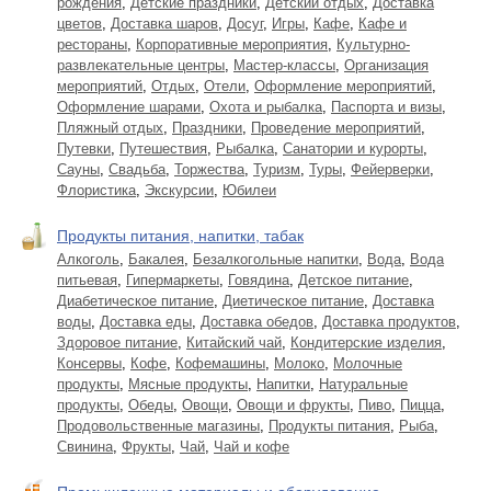
рождения
,
Детские праздники
,
Детский отдых
,
Доставка
цветов
,
Доставка шаров
,
Досуг
,
Игры
,
Кафе
,
Кафе и
рестораны
,
Корпоративные мероприятия
,
Культурно-
развлекательные центры
,
Мастер-классы
,
Организация
мероприятий
,
Отдых
,
Отели
,
Оформление мероприятий
,
Оформление шарами
,
Охота и рыбалка
,
Паспорта и визы
,
Пляжный отдых
,
Праздники
,
Проведение мероприятий
,
Путевки
,
Путешествия
,
Рыбалка
,
Санатории и курорты
,
Сауны
,
Свадьба
,
Торжества
,
Туризм
,
Туры
,
Фейерверки
,
Флористика
,
Экскурсии
,
Юбилеи
Продукты питания, напитки, табак
Алкоголь
,
Бакалея
,
Безалкогольные напитки
,
Вода
,
Вода
питьевая
,
Гипермаркеты
,
Говядина
,
Детское питание
,
Диабетическое питание
,
Диетическое питание
,
Доставка
воды
,
Доставка еды
,
Доставка обедов
,
Доставка продуктов
,
Здоровое питание
,
Китайский чай
,
Кондитерские изделия
,
Консервы
,
Кофе
,
Кофемашины
,
Молоко
,
Молочные
продукты
,
Мясные продукты
,
Напитки
,
Натуральные
продукты
,
Обеды
,
Овощи
,
Овощи и фрукты
,
Пиво
,
Пицца
,
Продовольственные магазины
,
Продукты питания
,
Рыба
,
Свинина
,
Фрукты
,
Чай
,
Чай и кофе