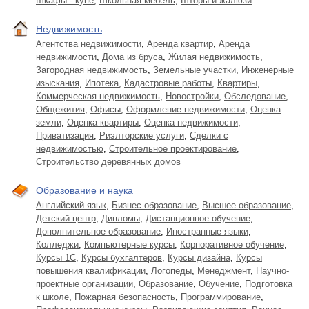
Шкафы - купе
,
Школьная мебель
,
Шторы и жалюзи
Недвижимость
Агентства недвижимости
,
Аренда квартир
,
Аренда
недвижимости
,
Дома из бруса
,
Жилая недвижимость
,
Загородная недвижимость
,
Земельные участки
,
Инженерные
изыскания
,
Ипотека
,
Кадастровые работы
,
Квартиры
,
Коммерческая недвижимость
,
Новостройки
,
Обследование
,
Общежития
,
Офисы
,
Оформление недвижимости
,
Оценка
земли
,
Оценка квартиры
,
Оценка недвижимости
,
Приватизация
,
Риэлторские услуги
,
Сделки с
недвижимостью
,
Строительное проектирование
,
Строительство деревянных домов
Образование и наука
Английский язык
,
Бизнес образование
,
Высшее образование
,
Детский центр
,
Дипломы
,
Дистанционное обучение
,
Дополнительное образование
,
Иностранные языки
,
Колледжи
,
Компьютерные курсы
,
Корпоративное обучение
,
Курсы 1С
,
Курсы бухгалтеров
,
Курсы дизайна
,
Курсы
повышения квалификации
,
Логопеды
,
Менеджмент
,
Научно-
проектные организации
,
Образование
,
Обучение
,
Подготовка
к школе
,
Пожарная безопасность
,
Программирование
,