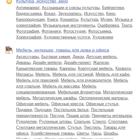
Культура, искусство, кино
Антиквариат
,
Ассоциации и союзы культуры
,
Библиотеки
,
Видеосъемка
,
Вокал
,
Звукозапись
,
Искусство
,
Кино
,
Кинопродукция
,
Книги
,
Концерты
,
Культура
,
Музеи
,
Музыка и
хореография
,
Музыкальные инструменты
,
Оцифровка
,
Театр
,
Фотография
,
Фотокниги
,
Фотостудия
,
Фотосъемка
,
Хореография
,
Художественные услуги
,
Художники
Мебель, интерьер, товары для дома и офиса
Аксессуары
,
Бытовая химия
,
Декор
,
Детская мебель
,
Диваны
,
Дизайн мебели
,
Дизайн-проект
,
Жалюзи
,
Канцелярские товары
,
Карнизы
,
Корпусная мебель
,
Кровати
,
Матрасы
,
Мебель
,
Мебель для гостиной
,
Мебель для кафе
,
Мебель для прихожей
,
Мебель для руководителя
,
Мебель
для спальни
,
Мебель из массива
,
Мебель
специализированная
,
Мебельная фурнитура
,
Металлическая
мебель
,
Металлические шкафы
,
Ортопедические матрасы
,
Офисная мебель
,
Офисные кресла
,
Офисные стулья
,
Подарки
,
Подушки
,
Постельное белье
,
Постельные
принадлежности
,
Посуда
,
Пошив штор
,
Предметы интерьера
,
Рукоделие
,
Рулонные шторы
,
Спальни
,
Стекло
,
Стеллажи
,
Стеллажи металлические
,
Стулья
,
Текстиль
,
Товары для
офиса
,
Хозяйственные товары
,
Цветы
,
Часы
,
Шкафы
,