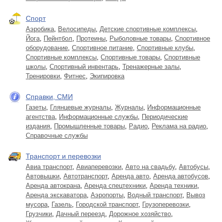
Спорт
Аэробика
,
Велосипеды
,
Детские спортивные комплексы
,
Йога
,
Пейнтбол
,
Протеины
,
Рыболовные товары
,
Спортивное
оборудование
,
Спортивное питание
,
Спортивные клубы
,
Спортивные комплексы
,
Спортивные товары
,
Спортивные
школы
,
Спортивный инвентарь
,
Тренажерные залы
,
Тренировки
,
Фитнес
,
Экипировка
Справки, СМИ
Газеты
,
Глянцевые журналы
,
Журналы
,
Информационные
агентства
,
Информационные службы
,
Периодические
издания
,
Промышленные товары
,
Радио
,
Реклама на радио
,
Справочные службы
Транспорт и перевозки
Авиа транспорт
,
Авиаперевозки
,
Авто на свадьбу
,
Автобусы
,
Автовышки
,
Автотранспорт
,
Аренда авто
,
Аренда автобусов
,
Аренда автокрана
,
Аренда спецтехники
,
Аренда техники
,
Аренда экскаватора
,
Аэропорты
,
Водный транспорт
,
Вывоз
мусора
,
Газель
,
Городской транспорт
,
Грузоперевозки
,
Грузчики
,
Дачный переезд
,
Дорожное хозяйство
,