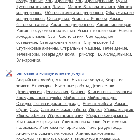
оборудование
,
Кондиционеры
,
Кондиционирование
,
Кухни
,
Кухонная техника
,
Лампы
,
Мелкая бытовая техника
,
Монтаж
кондиционера
,
Обогреватели и кондиционеры
,
Обслуживание
кондиционеров
,
Освещение
,
Ремонт СВЧ печей
,
Ремонт
бытовой техники
,
Ремонт кондиционеров
,
Ремонт мониторов
,
Ремонт посудомоечных машин
,
Ремонт телевизоров
,
Ремонт
холодильников
,
Свет
,
Светильники
,
Светодиодное
освещение
,
Светодиодные лампы
,
Спутниковое ТВ
,
Спутниковые антенны
,
Стиральные машины
,
Телевидение
,
Телевизоры
,
Товары для дома
,
Триколор ТВ
,
Холодильники
,
Электроника
Бытовые и коммунальные услуги
Аварийные службы
,
Ателье
,
Бытовые услуги
,
Вскрытие
замков
,
Вторсырье
,
Высотные работы
,
Дезинсекция
,
Дезинфекция
,
Дератизация
,
Клининг
,
Клининговые компании
,
Коммунальные службы
,
Мойка окон
,
Мойка фасадов
,
Отходы
,
Пошив и ремонт одежды
,
Ремонт мебели
,
Ремонт
обуви
,
СЭС
,
Сантехнические работы
,
Уборка
,
Уборка квартир
,
Уборка офисов
,
Уборка помещений
,
Уборка после ремонта
,
Уничтожение грызунов
,
Уничтожение клопов
,
Уничтожение
насекомых
,
Уничтожение тараканов
,
Фильтры для воды
,
Химчистка
,
Химчистка ковров
,
Химчистка ковровых
покрытий
,
Химчистка мебели
,
Химчистки и прачечные