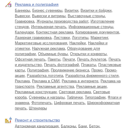
Реклама и полиграфия
Баннеры
,
Бизнес сувениры
,
Визитки
,
Визитки и бэйджи
,
Вывески
,
Вывески и витрины
,
Выставочные стенды
,
Гравировка
,
Журналы производства работ
,
Изготовление
стендов
,
Интерьерная печать
,
Информационные стенды
,
Календари
,
Контекстная реклама
,
Копирование документов
,
Лазерная гравировка
,
Листовки
,
Логотипы
,
Маркетинг
,
Маркетинговые исследования
,
Наклейки
,
Наклейки и
этикетки
,
Наружная реклама
,
Оборудование для
полиграфии
,
Объемные буквы
,
Открытки и конверты
,
Офсетная печать
,
Пакеты
,
Печати
,
Печать буклетов
,
Печать
и издательство
,
Печать фотографий
,
Плакаты
,
Пластиковые
карты
,
Полиграфия
,
Продвижение бизнеса
,
Промо
,
Промо-
акции
,
Разработка логотипа
,
Разработка фирменного стиля
,
Реклама
,
Реклама в СМИ
,
Реклама в интернете
,
Реклама на
транспорте
,
Рекламные агентства
,
Рекламные акции
,
Рекламные конструкции
,
Световая реклама
,
Световые
короба
,
Сувениры и награды
,
Таблички
,
Типографии
,
Флаги и
знамена
,
Фотопечать
,
Цифровая печать
,
Широкоформатная
печать
,
Штендеры
Ремонт и строительство
Автономная канализация
,
Балконы
,
Бани
,
Бетон
,