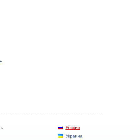
о-
Россия
ть
Украина